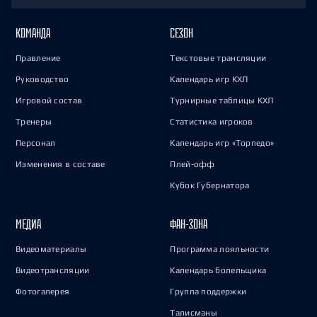
КОМАНДА
СЕЗОН
Правление
Текстовые трансляции
Руководство
Календарь игр КХЛ
Игровой состав
Турнирные таблицы КХЛ
Тренеры
Статистика игроков
Персонал
Календарь игр «Торпедо»
Изменения в составе
Плей-офф
Кубок Губернатора
МЕДИА
ФАН-ЗОНА
Видеоматериалы
Программа лояльности
Видеотрансляции
Календарь болельщика
Фотогалерея
Группа поддержки
Талисманы