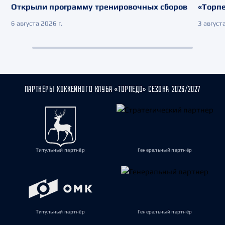
Открыли программу тренировочных сборов
«Торпе
6 августа 2026 г.
3 августа
ПАРТНЁРЫ ХОККЕЙНОГО КЛУБА «ТОРПЕДО» СЕЗОНА 2026/2027
Титульный партнёр
Генеральный партнёр
Титульный партнёр
Генеральный партнёр