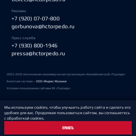
Реклама
+7 (920) 07-07-800
gorbunova@hctorpedo.ru
Пресс-служба
+7 (930) 800-1946
pressa@hctorpedo.ru
2003-2026 Автономная некоммерческая организация «Хоккейный клуб «Торпедо»
Билетная система —
ООО «Яндекс Музыка»
Условия пользования сайтами ХК «Торпедо»
Мы используем cookies, чтобы улучшить работу сайта и сделать его
Политика обработки персональных данных
удобнее для вас. Продолжая пользоваться сайтом, вы соглашаетесь
с обработкой cookies.
Пользовательское соглашение
ПРИНЯТЬ
Охрана труда