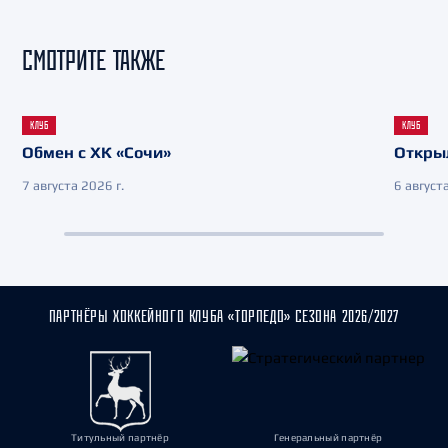
СМОТРИТЕ ТАКЖЕ
КЛУБ
КЛУБ
Обмен с ХК «Сочи»
Откры
7 августа 2026 г.
6 августа
ПАРТНЁРЫ ХОККЕЙНОГО КЛУБА «ТОРПЕДО» СЕЗОНА 2026/2027
Титульный партнёр
Генеральный партнёр