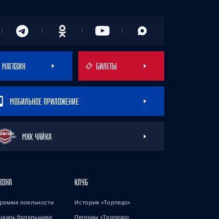
МАГАЗИН
БИЛЕТЫ
МОБИЛЬНОЕ ПРИЛОЖЕНИЕ
МХК ЧАЙКА
ЗОНА
КЛУБ
рамма лояльности
История «Торпедо»
ндарь болельщика
Легенды «Торпедо»