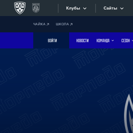
Клубы
Сайты
ЧАЙКА
ШКОЛА
Конференция «Запад»
Сайты
ВОЙТИ
НОВОСТИ
КОМАНДА
СЕЗОН
Дивизион Боброва
Лада
Видеотран
СКА
Хайлайты
Спартак
Торпедо
Текстовые
ХК Сочи
Интернет-
Дивизион Тарасова
Фотобанк
Динамо Мн
Динамо М
Приложе