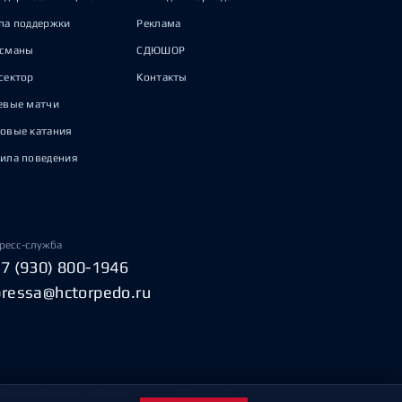
па поддержки
Реклама
исманы
СДЮШОР
сектор
Контакты
евые матчи
овые катания
ила поведения
ресс-служба
+7 (930) 800-1946
pressa@hctorpedo.ru
Пользовательское соглашение
Охрана труда