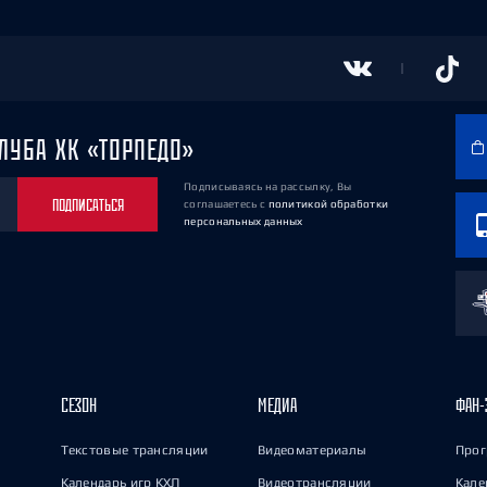
ЛУБА ХК «ТОРПЕДО»
Подписываясь на рассылку, Вы
ПОДПИСАТЬСЯ
соглашаетесь
с
политикой обработки
персональных данных
СЕЗОН
МЕДИА
ФАН-
Текстовые трансляции
Видеоматериалы
Прог
Календарь игр КХЛ
Видеотрансляции
Кале