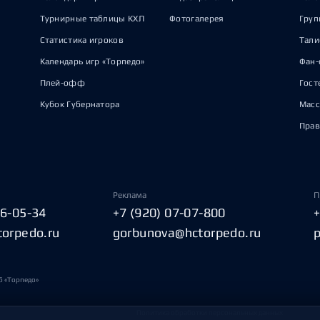
Турнирные таблицы КХЛ
Фотогалерея
Груп
Статистика игроков
Тал
Календарь игр «Торпедо»
Фан-
Плей-офф
Гост
Кубок Губернатора
Масс
Прав
Реклама
П
06-05-34
+7 (920) 07-07-800
torpedo.ru
gorbunova@hctorpedo.ru
б «Торпедо»
Политика обработки персональных данных