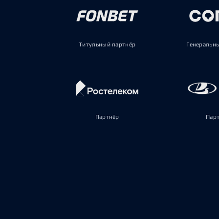
Титульный партнёр
Генеральн
Партнёр
Пар