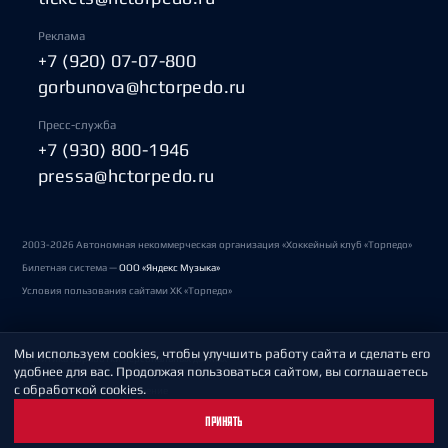
Реклама
+7 (920) 07-07-800
gorbunova@hctorpedo.ru
Пресс-служба
+7 (930) 800-1946
pressa@hctorpedo.ru
2003-2026 Автономная некоммерческая организация «Хоккейный клуб «Торпедо»
Билетная система —
ООО «Яндекс Музыка»
Условия пользования сайтами ХК «Торпедо»
Мы используем cookies, чтобы улучшить работу сайта и сделать его
Политика обработки персональных данных
удобнее для вас. Продолжая пользоваться сайтом, вы соглашаетесь
с обработкой cookies.
Пользовательское соглашение
ПРИНЯТЬ
Охрана труда