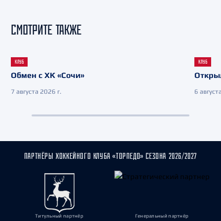
СМОТРИТЕ ТАКЖЕ
КЛУБ
КЛУБ
Обмен с ХК «Сочи»
Откры
7 августа 2026 г.
6 августа
ПАРТНЁРЫ ХОККЕЙНОГО КЛУБА «ТОРПЕДО» СЕЗОНА 2026/2027
Титульный партнёр
Генеральный партнёр