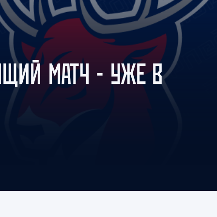
Амур
Барыс
Салават Юлаев
Сибирь
ЩИЙ МАТЧ - УЖЕ В