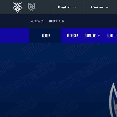
Клубы
Сайты
ЧАЙКА
ШКОЛА
Конференция «Запад»
Сайты
ВОЙТИ
НОВОСТИ
КОМАНДА
СЕЗОН
Дивизион Боброва
Лада
Видеотран
СКА
Хайлайты
Спартак
Торпедо
Текстовые
ХК Сочи
Интернет-
Дивизион Тарасова
Фотобанк
Динамо Мн
Динамо М
Приложе