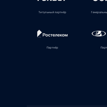
Титульный партнёр
Генеральн
Партнёр
Пар