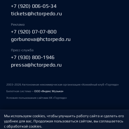
+7 (920) 006-05-34
tickets@hctorpedo.ru
Реклама
+7 (920) 07-07-800
gorbunova@hctorpedo.ru
Пресс-служба
+7 (930) 800-1946
pressa@hctorpedo.ru
2003-2026 Автономная некоммерческая организация «Хоккейный клуб «Торпедо»
Билетная система —
ООО «Яндекс Музыка»
Условия пользования сайтами ХК «Торпедо»
Мы используем cookies, чтобы улучшить работу сайта и сделать его
Политика обработки персональных данных
удобнее для вас. Продолжая пользоваться сайтом, вы соглашаетесь
с обработкой cookies.
Пользовательское соглашение