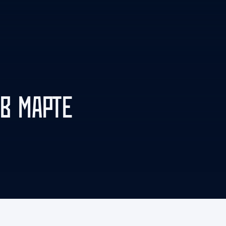
Амур
Барыс
Салават Юлаев
Сибирь
В МАРТЕ