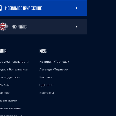
МОБИЛЬНОЕ ПРИЛОЖЕНИЕ
МХК ЧАЙКА
ЗОНА
КЛУБ
рамма лояльности
История «Торпедо»
ндарь болельщика
Легенды «Торпедо»
па поддержки
Реклама
исманы
СДЮШОР
сектор
Контакты
евые матчи
овые катания