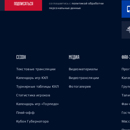
ПОДПИСАТЬСЯ
соглашаетесь
с
политикой обработки
персональных данных
СЕЗОН
МЕДИА
ФАН-
Текстовые трансляции
Видеоматериалы
Прог
Календарь игр КХЛ
Видеотрансляции
Кале
Турнирные таблицы КХЛ
Фотогалерея
Груп
Статистика игроков
Тал
Календарь игр «Торпедо»
Фан-
Плей-офф
Гост
Кубок Губернатора
Масс