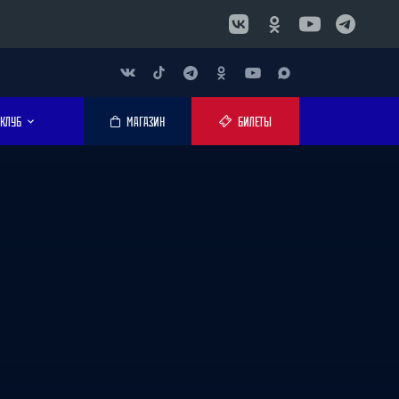
КЛУБ
МАГАЗИН
БИЛЕТЫ