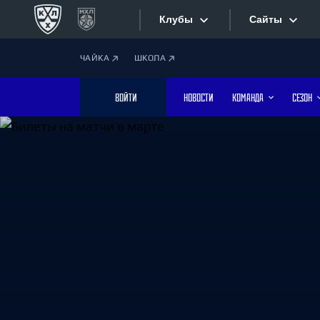
Клубы
Сайты
ЧАЙКА
ШКОЛА
Конференция «Запад»
Сайты
ВОЙТИ
НОВОСТИ
КОМАНДА
СЕЗОН
Дивизион Боброва
Лада
Видеотран
СКА
Хайлайты
Спартак
Торпедо
Текстовые
ХК Сочи
Интернет-
Дивизион Тарасова
Фотобанк
Динамо Мн
Динамо М
Приложе