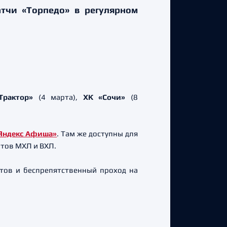
атчи «Торпедо» в регулярном
Трактор»
(4 марта),
ХК «Сочи»
(8
Яндекс Афиша»
. Там же доступны для
тов МХЛ и ВХЛ.
етов и беспрепятственный проход на