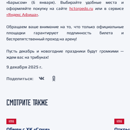
«Барысом» (6 января). Выбирайте удобные места и
оформляйте покупку на сайте
hctorpedo.ru
или в сервисе
«Яндекс Афиша»
.
Обращаем ваше внимание на то, что только официальные
площадки гарантируют подлинность билета и
беспрепятственный проход на арену!
Пусть декабрь и новогодние праздники будут громкими —
ждем вас на трибунах!
9 декабря 2025 г.
Поделиться:
СМОТРИТЕ ТАКЖЕ
КЛУБ
КЛУБ
Обмен с ХК «Сочи»
Откры