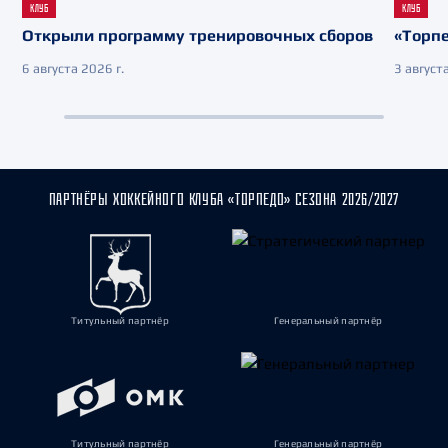
КЛУБ
КЛУБ
Открыли программу тренировочных сборов
«Торпе
6 августа 2026 г.
3 августа
ПАРТНЁРЫ ХОККЕЙНОГО КЛУБА «ТОРПЕДО» СЕЗОНА 2026/2027
Титульный партнёр
Генеральный партнёр
Титульный партнёр
Генеральный партнёр