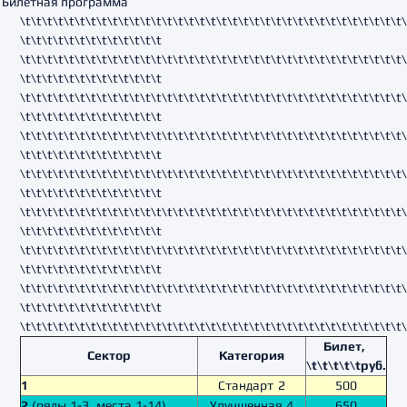
Билетная программа
\t\t\t\t\t\t\t\t\t\t\t\t\t\t\t\t\t\t\t\t\t\t\t\t\t\t\t\t\t\t\t\t\t\t\t\
\t\t\t\t\t\t\t\t\t\t\t\t\t
\t\t\t\t\t\t\t\t\t\t\t\t\t\t\t\t\t\t\t\t\t\t\t\t\t\t\t\t\t\t\t\t\t\t\t\
\t\t\t\t\t\t\t\t\t\t\t\t\t
\t\t\t\t\t\t\t\t\t\t\t\t\t\t\t\t\t\t\t\t\t\t\t\t\t\t\t\t\t\t\t\t\t\t\t\
\t\t\t\t\t\t\t\t\t\t\t\t\t
\t\t\t\t\t\t\t\t\t\t\t\t\t\t\t\t\t\t\t\t\t\t\t\t\t\t\t\t\t\t\t\t\t\t\t\
\t\t\t\t\t\t\t\t\t\t\t\t\t
\t\t\t\t\t\t\t\t\t\t\t\t\t\t\t\t\t\t\t\t\t\t\t\t\t\t\t\t\t\t\t\t\t\t\t\
\t\t\t\t\t\t\t\t\t\t\t\t\t
\t\t\t\t\t\t\t\t\t\t\t\t\t\t\t\t\t\t\t\t\t\t\t\t\t\t\t\t\t\t\t\t\t\t\t\
\t\t\t\t\t\t\t\t\t\t\t\t\t
\t\t\t\t\t\t\t\t\t\t\t\t\t\t\t\t\t\t\t\t\t\t\t\t\t\t\t\t\t\t\t\t\t\t\t\
\t\t\t\t\t\t\t\t\t\t\t\t\t
\t\t\t\t\t\t\t\t\t\t\t\t\t\t\t\t\t\t\t\t\t\t\t\t\t\t\t\t\t\t\t\t\t\t\t\
\t\t\t\t\t\t\t\t\t\t\t\t\t
\t\t\t\t\t\t\t\t\t\t\t\t\t\t\t\t\t\t\t\t\t\t\t\t\t\t\t\t\t\t\t\t\t\t\t\
Билет,
Сектор
Категория
\t\t\t\t\tруб.
1
Стандарт 2
500
2
(ряды 1-3, места 1-14)
Улучшенная 4
650