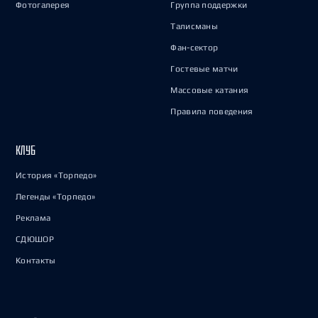
Фотогалерея
Группа поддержки
Талисманы
Фан-сектор
Гостевые матчи
Массовые катания
Правила поведения
КЛУБ
История «Торпедо»
Легенды «Торпедо»
Реклама
СДЮШОР
Контакты