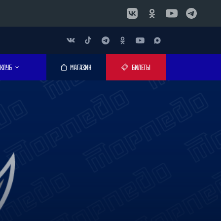
КЛУБ
МАГАЗИН
БИЛЕТЫ