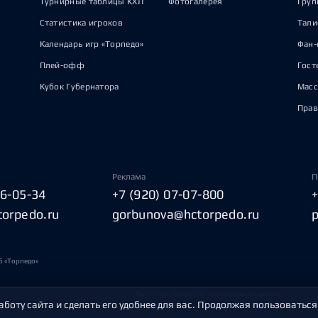
Турнирные таблицы КХЛ
Фотогалерея
Груп
Статистика игроков
Тал
Календарь игр «Торпедо»
Фан-
Плей-офф
Гост
Кубок Губернатора
Масс
Прав
Реклама
П
06-05-34
+7 (920) 07-07-800
torpedo.ru
gorbunova@hctorpedo.ru
б «Торпедо»
Политика обработки персональных данных
аботу сайта и сделать его удобнее для вас. Продолжая пользоваться