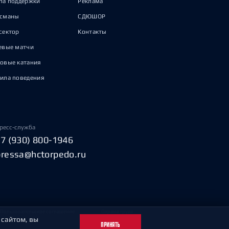
па поддержки
Реклама
исманы
СДЮШОР
сектор
Контакты
евые матчи
овые катания
ила поведения
ресс-служба
+7 (930) 800-1946
pressa@hctorpedo.ru
Пользовательское соглашение
Охрана труда
 сайтом, вы
ПРИНЯТЬ