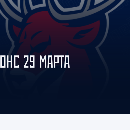
Амур
Барыс
Салават Юлаев
Сибирь
НОНС 29 МАРТА