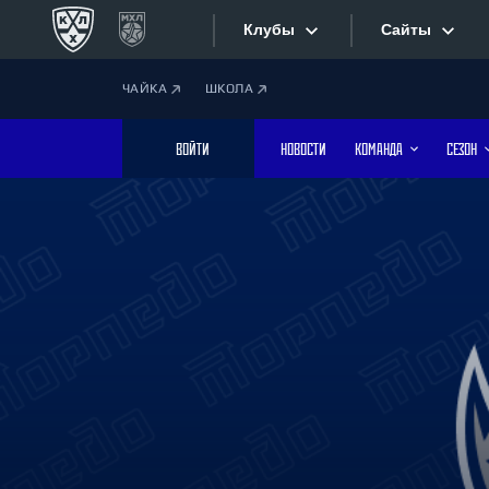
Клубы
Сайты
ЧАЙКА
ШКОЛА
Конференция «Запад»
Сайты
ВОЙТИ
НОВОСТИ
КОМАНДА
СЕЗОН
Дивизион Боброва
Лада
Видеотран
СКА
Хайлайты
Спартак
Торпедо
Текстовые
ХК Сочи
Интернет-
Дивизион Тарасова
Фотобанк
Динамо Мн
Динамо М
Приложе