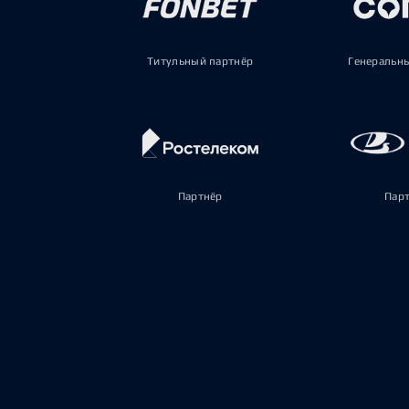
Титульный партнёр
Генеральн
Партнёр
Пар