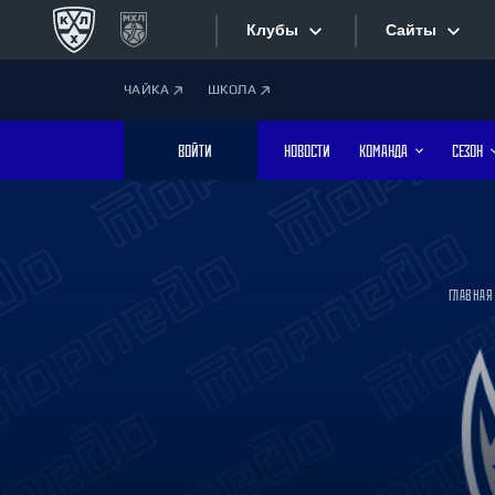
Клубы
Сайты
ЧАЙКА
ШКОЛА
Конференция «Запад»
Сайты
ВОЙТИ
НОВОСТИ
КОМАНДА
СЕЗОН
Дивизион Боброва
Лада
Видеотран
СКА
Хайлайты
Спартак
ГЛАВНАЯ
Торпедо
Текстовые
ХК Сочи
Интернет-
Дивизион Тарасова
Фотобанк
Динамо Мн
Динамо М
Приложе