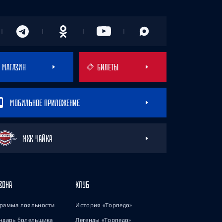
МАГАЗИН
БИЛЕТЫ
МОБИЛЬНОЕ ПРИЛОЖЕНИЕ
МХК ЧАЙКА
ЗОНА
КЛУБ
рамма лояльности
История «Торпедо»
ндарь болельщика
Легенды «Торпедо»