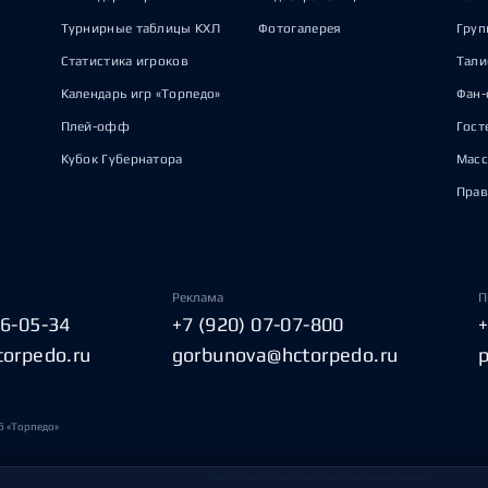
Турнирные таблицы КХЛ
Фотогалерея
Груп
Статистика игроков
Тал
Календарь игр «Торпедо»
Фан-
Плей-офф
Гост
Кубок Губернатора
Масс
Прав
Реклама
П
06-05-34
+7 (920) 07-07-800
torpedo.ru
gorbunova@hctorpedo.ru
б «Торпедо»
Политика обработки персональных данных