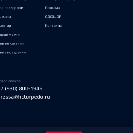
па поддержки
Реклама
исманы
СДЮШОР
сектор
Контакты
евые матчи
овые катания
ила поведения
ресс-служба
+7 (930) 800-1946
pressa@hctorpedo.ru
Пользовательское соглашение
Охрана труда