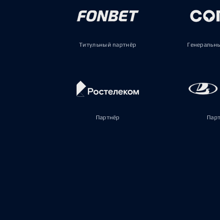
Титульный партнёр
Генеральн
Партнёр
Пар