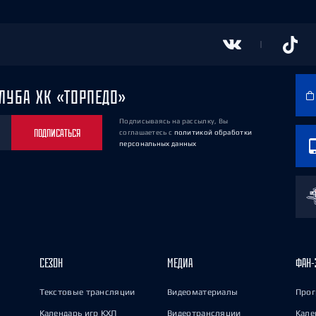
ЛУБА ХК «ТОРПЕДО»
Подписываясь на рассылку, Вы
ПОДПИСАТЬСЯ
соглашаетесь
с
политикой обработки
персональных данных
СЕЗОН
МЕДИА
ФАН-
Текстовые трансляции
Видеоматериалы
Прог
Календарь игр КХЛ
Видеотрансляции
Кале