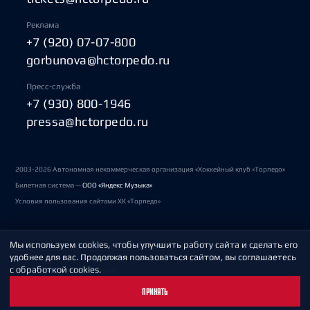
Реклама
+7 (920) 07-07-800
gorbunova@hctorpedo.ru
Пресс-служба
+7 (930) 800-1946
pressa@hctorpedo.ru
2003-2026 Автономная некоммерческая организация «Хоккейный клуб «Торпедо»
Билетная система —
ООО «Яндекс Музыка»
Условия пользования сайтами ХК «Торпедо»
Мы используем cookies, чтобы улучшить работу сайта и сделать его
Политика обработки персональных данных
удобнее для вас. Продолжая пользоваться сайтом, вы соглашаетесь
с обработкой cookies.
Пользовательское соглашение
ПРИНЯТЬ
Охрана труда