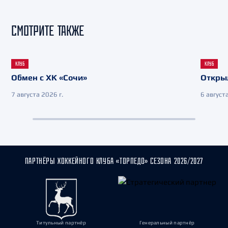
СМОТРИТЕ ТАКЖЕ
КЛУБ
КЛУБ
Обмен с ХК «Сочи»
Откры
7 августа 2026 г.
6 августа
ПАРТНЁРЫ ХОККЕЙНОГО КЛУБА «ТОРПЕДО» СЕЗОНА 2026/2027
Титульный партнёр
Генеральный партнёр