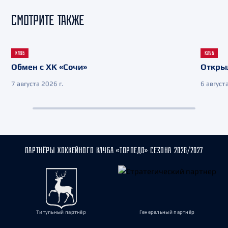
СМОТРИТЕ ТАКЖЕ
КЛУБ
КЛУБ
Обмен с ХК «Сочи»
Откры
7 августа 2026 г.
6 августа
ПАРТНЁРЫ ХОККЕЙНОГО КЛУБА «ТОРПЕДО» СЕЗОНА 2026/2027
Титульный партнёр
Генеральный партнёр