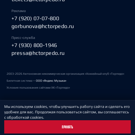
Реклама
+7 (920) 07-07-800
gorbunova@hctorpedo.ru
Пресс-служба
+7 (930) 800-1946
pressa@hctorpedo.ru
2003-2026 Автономная некоммерческая организация «Хоккейный клуб «Торпедо»
Билетная система —
ООО «Яндекс Музыка»
Условия пользования сайтами ХК «Торпедо»
Мы используем cookies, чтобы улучшить работу сайта и сделать его
Политика обработки персональных данных
удобнее для вас. Продолжая пользоваться сайтом, вы соглашаетесь
с обработкой cookies.
Пользовательское соглашение
ПРИНЯТЬ
Охрана труда