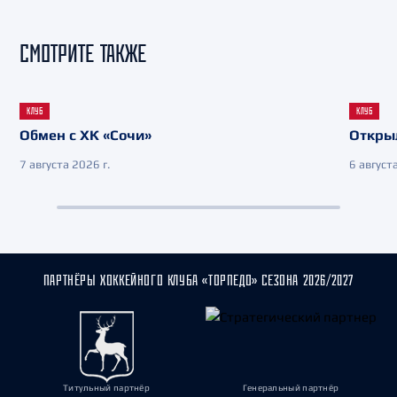
СМОТРИТЕ ТАКЖЕ
КЛУБ
КЛУБ
Обмен с ХК «Сочи»
Откры
7 августа 2026 г.
6 августа
ПАРТНЁРЫ ХОККЕЙНОГО КЛУБА «ТОРПЕДО» СЕЗОНА 2026/2027
Титульный партнёр
Генеральный партнёр