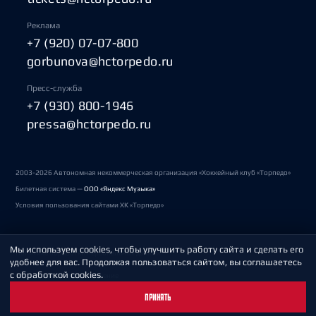
Реклама
+7 (920) 07-07-800
gorbunova@hctorpedo.ru
Пресс-служба
+7 (930) 800-1946
pressa@hctorpedo.ru
2003-2026 Автономная некоммерческая организация «Хоккейный клуб «Торпедо»
Билетная система —
ООО «Яндекс Музыка»
Условия пользования сайтами ХК «Торпедо»
Мы используем cookies, чтобы улучшить работу сайта и сделать его
Политика обработки персональных данных
удобнее для вас. Продолжая пользоваться сайтом, вы соглашаетесь
с обработкой cookies.
Пользовательское соглашение
ПРИНЯТЬ
Охрана труда