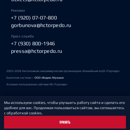
Реклама
+7 (920) 07-07-800
gorbunova@hctorpedo.ru
Пресс-служба
+7 (930) 800-1946
pressa@hctorpedo.ru
2003-2026 Автономная некоммерческая организация «Хоккейный клуб «Торпедо»
Билетная система —
ООО «Яндекс Музыка»
Условия пользования сайтами ХК «Торпедо»
Мы используем cookies, чтобы улучшить работу сайта и сделать его
Политика обработки персональных данных
удобнее для вас. Продолжая пользоваться сайтом, вы соглашаетесь
с обработкой cookies.
Пользовательское соглашение
ПРИНЯТЬ
Охрана труда