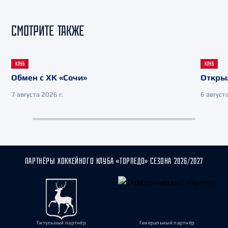
СМОТРИТЕ ТАКЖЕ
КЛУБ
КЛУБ
Обмен с ХК «Сочи»
Откры
7 августа 2026 г.
6 августа
ПАРТНЁРЫ ХОККЕЙНОГО КЛУБА «ТОРПЕДО» СЕЗОНА 2026/2027
Титульный партнёр
Генеральный партнёр