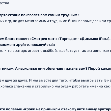
ества.
старта сезона показался вам самым трудным?
ых игр, но для меня самыми трудными были первые два или т
ем блоге пишет: «Смотрел матч «Торпедо» - «Динамо» (Рига)
рокомментируйте, пожалуйста!»
, что вратарь играет с шайбой, и действует так активно, как
тникам. А насколько они облегчают жизнь вам? Порой кажет
ем друг за друга. И мы вместе для того, чтобы выигрывать. В 
 насколько слаженно и стабильно мы будем работать именно ка
 что полевые игроки не привыкли к такому активному врата