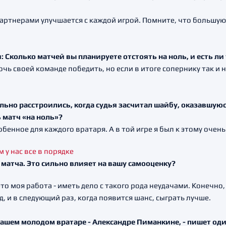
артнерами улучшается с каждой игрой. Помните, что большую 
: Сколько матчей вы планируете отстоять на ноль, и есть ли
мочь своей команде победить, но если в итоге сопернику так и 
ильно расстроились, когда судья засчитал шайбу, оказавшую
ь матч «на ноль»?
собенное для каждого вратаря. А в той игре я был к этому очен
у матча. Это сильно влияет на вашу самооценку?
о моя работа - иметь дело с такого рода неудачами. Конечно, 
, и в следующий раз, когда появится шанс, сыграть лучше.
 нашем молодом вратаре - Александре Пиманкине, - пишет оди