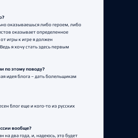
ию?
ьно оказываешься либо героем, либо
истов оказывает определенное
от игры к игре я должен
Ведь я хочу стать здесь первым
 ли по этому поводу?
вная идея блога – дать болельщикам
сен блог еще и кого-то из русских
России вообще?
на два года, и, надеюсь, это будет