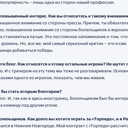
о популярность – лишь одна из сторон нашей профессии.
повышенный интерес. Как вы относитесь к такому вниман
вышенное внимание со стороны прессы. Причем, ты обязател
чно, повышенное внимание со стороны болельщиков и журнал
е становиться лучше. Это постоянное напоминание о том, что 
овень. Но, все же, мой самый серьезный критик – это я сам. 
оманде добиваться победы.
те блог. Как относятся к этому остальные игроки? Не шутят
наю. И с тренером на эту тему мы тоже не разговаривали. Осно
азами одного из игроков, показать, чем мы живем.
г бы стать вторым блоггером?
лог. И, так как я здесь иностранец, болельщикам был бы интере
на команду под другим углом.
олельщиков. Как долго вы хотите играть за «Торпедо», и в 
зался в Н
ижнем Новгороде. Мой контракт с «Торпедо» рассчитан 