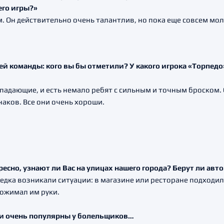
его игры?»
ием. Он действительно очень талантлив, но пока еще совсем м
ей команды: кого вы бы отметили? У какого игрока «Торпед
падающие, и есть немало ребят с сильным и точным броском. 
наков. Все они очень хороши.
ересно, узнают ли Вас на улицах нашего города? Берут ли ав
зредка возникали ситуации: в магазине или ресторане подходили
 пожимал им руки.
али очень популярны у болельщиков…