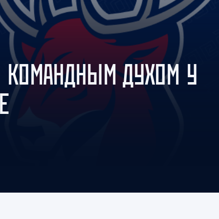
Амур
Барыс
Салават Юлаев
Сибирь
С КОМАНДНЫМ ДУХОМ У
Е