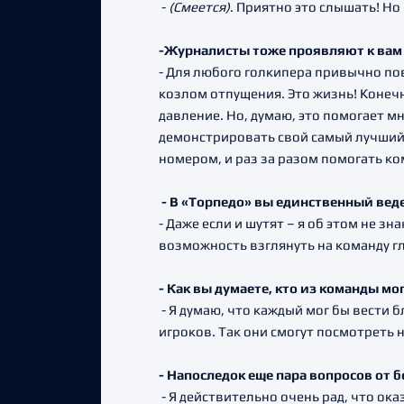
-
(Смеется)
. Приятно это слышать! Н
-
Журналисты тоже проявляют к вам 
- Для любого голкипера привычно по
козлом отпущения. Это жизнь! Коне
давление. Но, думаю, это помогает мн
демонстрировать свой самый лучший ур
номером, и раз за разом помогать к
- В «Торпедо» вы единственный веде
- Даже если и шутят – я об этом не з
возможность взглянуть на команду гл
- Как вы думаете, кто из команды мо
- Я думаю, что каждый мог бы вести б
игроков. Так они смогут посмотреть 
- Напоследок еще пара вопросов от б
- Я действительно очень рад, что ока