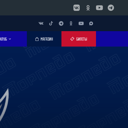
КЛУБ
МАГАЗИН
БИЛЕТЫ