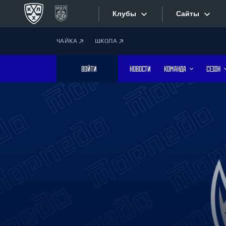
Клубы
Сайты
ЧАЙКА
ШКОЛА
Конференция «Запад»
Сайты
ВОЙТИ
НОВОСТИ
КОМАНДА
СЕЗОН
Дивизион Боброва
Лада
Видеотран
СКА
Хайлайты
Спартак
Торпедо
Текстовые
ХК Сочи
Интернет-
Дивизион Тарасова
Фотобанк
Динамо Мн
Динамо М
Приложе