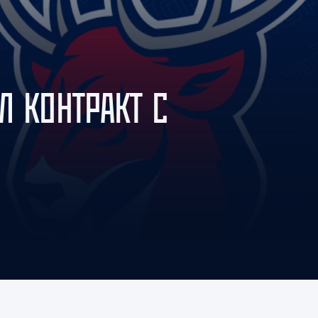
Амур
Барыс
Салават Юлаев
Сибирь
Л КОНТРАКТ С