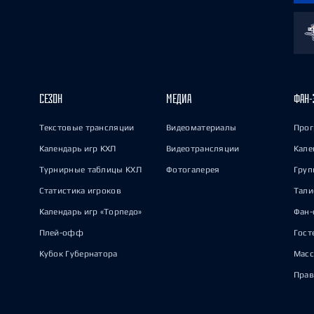
СЕЗОН
МЕДИА
ФАН-
Текстовые трансляции
Видеоматериалы
Прог
Календарь игр КХЛ
Видеотрансляции
Кале
Турнирные таблицы КХЛ
Фотогалерея
Груп
Статистика игроков
Тал
Календарь игр «Торпедо»
Фан-
Плей-офф
Гост
Кубок Губернатора
Масс
Прав