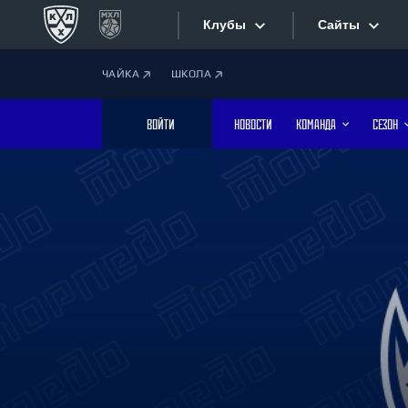
Клубы
Сайты
ЧАЙКА
ШКОЛА
Конференция «Запад»
Сайты
ВОЙТИ
НОВОСТИ
КОМАНДА
СЕЗОН
Дивизион Боброва
Лада
Видеотран
СКА
Хайлайты
Спартак
Торпедо
Текстовые
ХК Сочи
Интернет-
Дивизион Тарасова
Фотобанк
Динамо Мн
Динамо М
Приложе