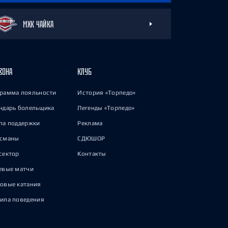
МХК ЧАЙКА
ЗОНА
КЛУБ
рамма лояльности
История «Торпедо»
ндарь болельщика
Легенды «Торпедо»
па поддержки
Реклама
исманы
СДЮШОР
сектор
Контакты
евые матчи
овые катания
ила поведения