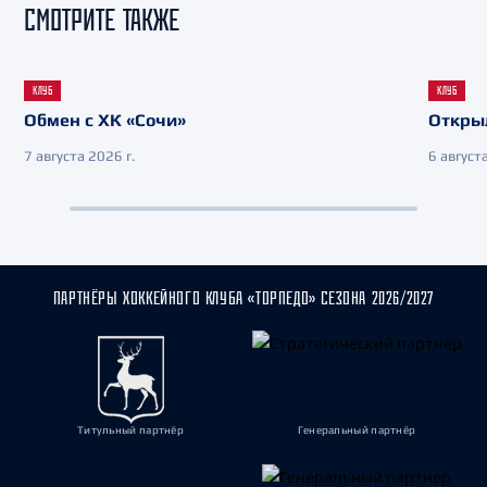
СМОТРИТЕ ТАКЖЕ
КЛУБ
КЛУБ
Обмен с ХК «Сочи»
Откры
7 августа 2026 г.
6 августа
ПАРТНЁРЫ ХОККЕЙНОГО КЛУБА «ТОРПЕДО» СЕЗОНА 2026/2027
Титульный партнёр
Генеральный партнёр