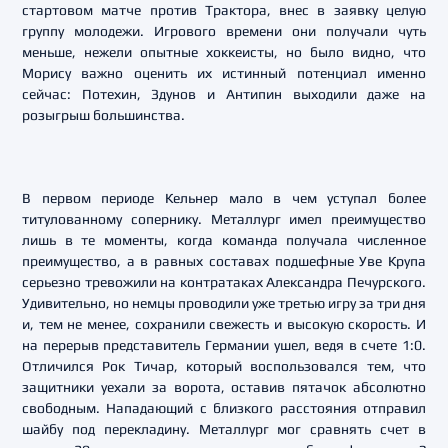
стартовом матче против Трактора, внес в заявку целую
группу молодежи. Игрового времени они получали чуть
меньше, нежели опытные хоккеисты, но было видно, что
Морису важно оценить их истинный потенциал именно
сейчас: Потехин, Здунов и Антипин выходили даже на
розыгрыш большинства.
В первом периоде Кельнер мало в чем уступал более
титулованному сопернику. Металлург имел преимущество
лишь в те моменты, когда команда получала численное
преимущество, а в равных составах подшефные Уве Крупа
серьезно тревожили на контратаках Александра Печурского.
Удивительно, но немцы проводили уже третью игру за три дня
и, тем не менее, сохранили свежесть и высокую скорость. И
на перерыв представитель Германии ушел, ведя в счете 1:0.
Отличился Рок Тичар, который воспользовался тем, что
защитники уехали за ворота, оставив пятачок абсолютно
свободным. Нападающий с близкого расстояния отправил
шайбу под перекладину. Металлург мог сравнять счет в