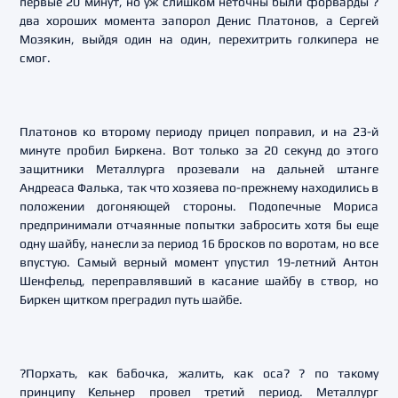
первые 20 минут, но уж слишком неточны были форварды ?
два хороших момента запорол Денис Платонов, а Сергей
Мозякин, выйдя один на один, перехитрить голкипера не
смог.
Платонов ко второму периоду прицел поправил, и на 23-й
минуте пробил Биркена. Вот только за 20 секунд до этого
защитники Металлурга прозевали на дальней штанге
Андреаса Фалька, так что хозяева по-прежнему находились в
положении догоняющей стороны. Подопечные Мориса
предпринимали отчаянные попытки забросить хотя бы еще
одну шайбу, нанесли за период 16 бросков по воротам, но все
впустую. Самый верный момент упустил 19-летний Антон
Шенфельд, переправлявший в касание шайбу в створ, но
Биркен щитком преградил путь шайбе.
?Порхать, как бабочка, жалить, как оса? ? по такому
принципу Кельнер провел третий период. Металлург