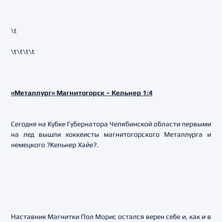
\t
\t\t\t\t
«Металлург» Магнитогорск – Кельнер 1:4
Сегодня на Кубке Губернатора Челябинской области первыми
на лед вышли хоккеисты магнитогорского Металлурга и
немецкого ?Кельнер Хайе?.
Наставник Магнитки Пол Морис остался верен себе и, как и в