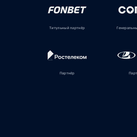
Титульный партнёр
Генеральн
Партнёр
Пар