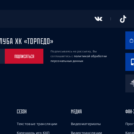
ЛУБА ХК «ТОРПЕДО»
Подписываясь на рассылку, Вы
ПОДПИСАТЬСЯ
соглашаетесь
с
политикой обработки
персональных данных
СЕЗОН
МЕДИА
ФАН-
Текстовые трансляции
Видеоматериалы
Прог
Календарь игр КХЛ
Видеотрансляции
Кале