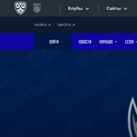
Клубы
Сайты
ЧАЙКА
ШКОЛА
Конференция «Запад»
Сайты
ВОЙТИ
НОВОСТИ
КОМАНДА
СЕЗОН
Дивизион Боброва
Лада
Видеотран
СКА
Хайлайты
Спартак
Торпедо
Текстовые
ХК Сочи
Интернет-
Дивизион Тарасова
Фотобанк
Динамо Мн
Динамо М
Приложе