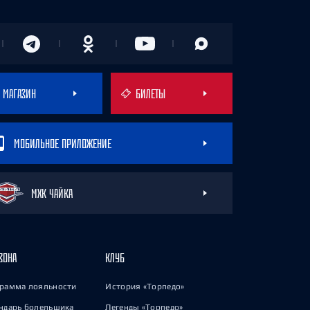
МАГАЗИН
БИЛЕТЫ
МОБИЛЬНОЕ ПРИЛОЖЕНИЕ
МХК ЧАЙКА
ЗОНА
КЛУБ
рамма лояльности
История «Торпедо»
ндарь болельщика
Легенды «Торпедо»