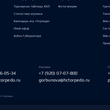
Турнирные таблицы КХЛ
Фотогалерея
Груп
Статистика игроков
Тал
Календарь игр «Торпедо»
Фан-
Плей-офф
Гост
Кубок Губернатора
Масс
Прав
Реклама
П
06-05-34
+7 (920) 07-07-800
torpedo.ru
gorbunova@hctorpedo.ru
б «Торпедо»
Политика обработки персональных данных