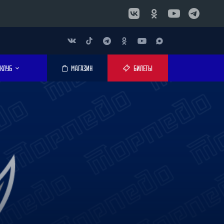
КЛУБ
МАГАЗИН
БИЛЕТЫ