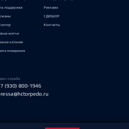
па поддержки
Реклама
исманы
СДЮШОР
сектор
Контакты
евые матчи
овые катания
ила поведения
ресс-служба
+7 (930) 800-1946
pressa@hctorpedo.ru
Пользовательское соглашение
Охрана труда