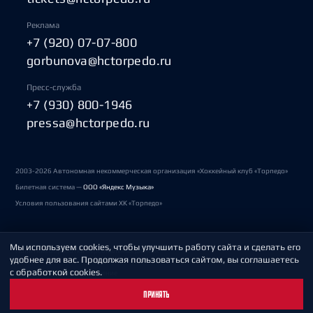
Реклама
+7 (920) 07-07-800
gorbunova@hctorpedo.ru
Пресс-служба
+7 (930) 800-1946
pressa@hctorpedo.ru
2003-2026 Автономная некоммерческая организация «Хоккейный клуб «Торпедо»
Билетная система —
ООО «Яндекс Музыка»
Условия пользования сайтами ХК «Торпедо»
Мы используем cookies, чтобы улучшить работу сайта и сделать его
Политика обработки персональных данных
удобнее для вас. Продолжая пользоваться сайтом, вы соглашаетесь
с обработкой cookies.
Пользовательское соглашение
ПРИНЯТЬ
Охрана труда