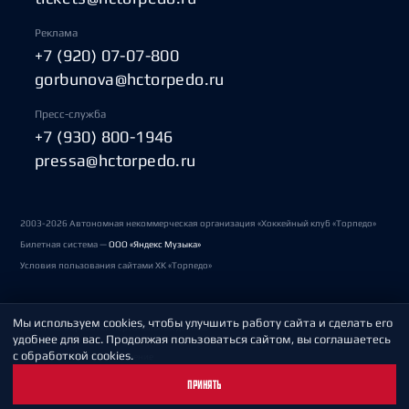
Реклама
+7 (920) 07-07-800
gorbunova@hctorpedo.ru
Пресс-служба
+7 (930) 800-1946
pressa@hctorpedo.ru
2003-2026 Автономная некоммерческая организация «Хоккейный клуб «Торпедо»
Билетная система —
ООО «Яндекс Музыка»
Условия пользования сайтами ХК «Торпедо»
Мы используем cookies, чтобы улучшить работу сайта и сделать его
Политика обработки персональных данных
удобнее для вас. Продолжая пользоваться сайтом, вы соглашаетесь
с обработкой cookies.
Пользовательское соглашение
ПРИНЯТЬ
Охрана труда