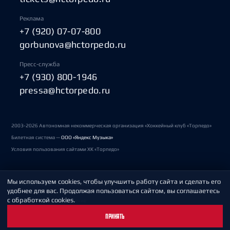
Реклама
+7 (920) 07-07-800
gorbunova@hctorpedo.ru
Пресс-служба
+7 (930) 800-1946
pressa@hctorpedo.ru
2003-2026 Автономная некоммерческая организация «Хоккейный клуб «Торпедо»
Билетная система —
ООО «Яндекс Музыка»
Условия пользования сайтами ХК «Торпедо»
Мы используем cookies, чтобы улучшить работу сайта и сделать его
Политика обработки персональных данных
удобнее для вас. Продолжая пользоваться сайтом, вы соглашаетесь
с обработкой cookies.
Пользовательское соглашение
ПРИНЯТЬ
Охрана труда