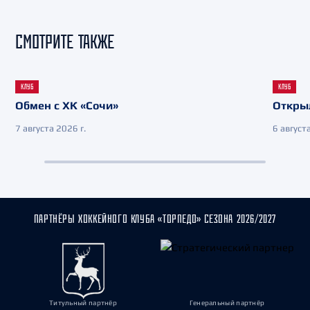
СМОТРИТЕ ТАКЖЕ
КЛУБ
КЛУБ
Обмен с ХК «Сочи»
Откры
7 августа 2026 г.
6 августа
ПАРТНЁРЫ ХОККЕЙНОГО КЛУБА «ТОРПЕДО» СЕЗОНА 2026/2027
Титульный партнёр
Генеральный партнёр