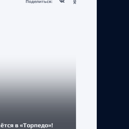
Поделиться:
КЛУБ
Двусторонни
ётся в «Торпедо»!
Максимом А