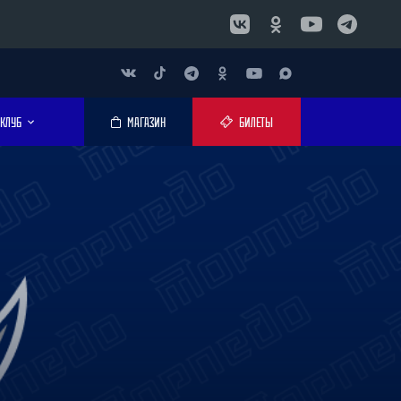
КЛУБ
МАГАЗИН
БИЛЕТЫ