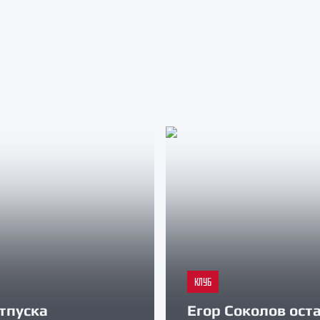
КЛУБ
тпуска
Егор Соколов оста