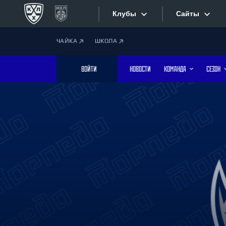
Клубы
Сайты
ЧАЙКА
ШКОЛА
Конференция «Запад»
Сайты
ВОЙТИ
НОВОСТИ
КОМАНДА
СЕЗОН
Дивизион Боброва
Лада
Видеотран
СКА
Хайлайты
Спартак
Торпедо
Текстовые
ХК Сочи
Интернет-
Дивизион Тарасова
Фотобанк
Динамо Мн
Динамо М
Приложе