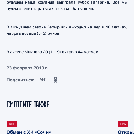
будущем наша команда выиграла Кубок Гагарина. Все мы
будем очень стараться?, ? сказал Батыршин.
В минувшем сезоне Батыршин выходил на лед в 40 матчах,
набрав восемь (3+5) очков.
В активе Михнова 20 (11+9) очков в 44 матчах.
23 февраля 2013 г.
Поделиться:
СМОТРИТЕ ТАКЖЕ
КЛУБ
КЛУБ
Обмен с ХК «Сочи»
Откры