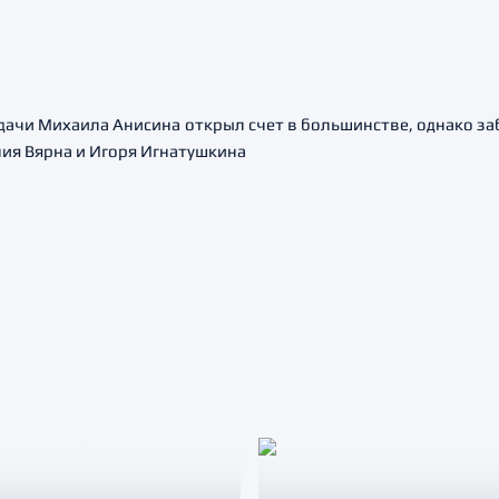
редачи Михаила Анисина открыл счет в большинстве, однако з
ния Вярна и Игоря Игнатушкина