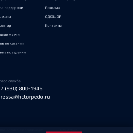
па поддержки
Реклама
исманы
СДЮШОР
сектор
Контакты
евые матчи
овые катания
ила поведения
ресс-служба
+7 (930) 800-1946
pressa@hctorpedo.ru
Пользовательское соглашение
Охрана труда