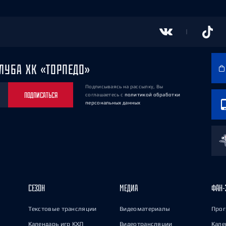
ЛУБА ХК «ТОРПЕДО»
Подписываясь на рассылку, Вы
ПОДПИСАТЬСЯ
соглашаетесь
с
политикой обработки
персональных данных
СЕЗОН
МЕДИА
ФАН-
Текстовые трансляции
Видеоматериалы
Прог
Календарь игр КХЛ
Видеотрансляции
Кале