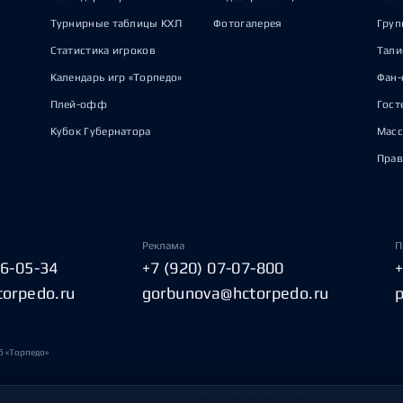
Турнирные таблицы КХЛ
Фотогалерея
Груп
Статистика игроков
Тал
Календарь игр «Торпедо»
Фан-
Плей-офф
Гост
Кубок Губернатора
Масс
Прав
Реклама
П
06-05-34
+7 (920) 07-07-800
torpedo.ru
gorbunova@hctorpedo.ru
б «Торпедо»
Политика обработки персональных данных