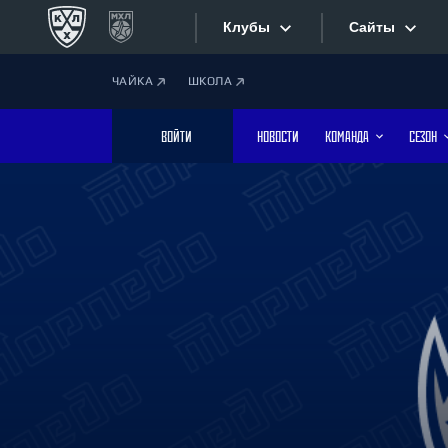
Клубы
Сайты
ЧАЙКА
ШКОЛА
Конференция «Запад»
Сайты
ВОЙТИ
НОВОСТИ
КОМАНДА
СЕЗОН
Дивизион Боброва
Лада
Видеотран
СКА
Хайлайты
Спартак
Торпедо
Текстовые
ХК Сочи
Интернет-
Дивизион Тарасова
Фотобанк
Динамо Мн
Динамо М
Приложе