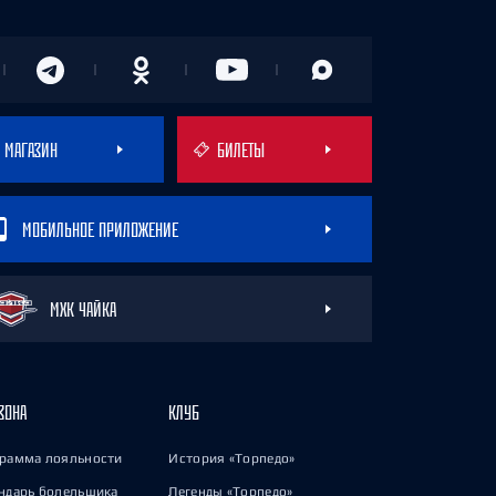
МАГАЗИН
БИЛЕТЫ
МОБИЛЬНОЕ ПРИЛОЖЕНИЕ
МХК ЧАЙКА
ЗОНА
КЛУБ
рамма лояльности
История «Торпедо»
ндарь болельщика
Легенды «Торпедо»