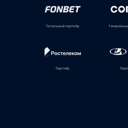
Титульный партнёр
Генеральн
Партнёр
Пар