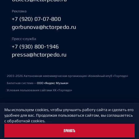
Реклама
+7 (920) 07-07-800
gorbunova@hctorpedo.ru
Пресс-служба
+7 (930) 800-1946
pressa@hctorpedo.ru
2003-2026 Автономная некоммерческая организация «Хоккейный клуб «Торпедо»
Билетная система —
ООО «Яндекс Музыка»
Условия пользования сайтами ХК «Торпедо»
Мы используем cookies, чтобы улучшить работу сайта и сделать его
Политика обработки персональных данных
удобнее для вас. Продолжая пользоваться сайтом, вы соглашаетесь
с обработкой cookies.
Пользовательское соглашение
ПРИНЯТЬ
Охрана труда