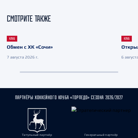
СМОТРИТЕ ТАКЖЕ
КЛУБ
КЛУБ
Обмен с ХК «Сочи»
Откры
7 августа 2026 г.
6 августа
ПАРТНЁРЫ ХОККЕЙНОГО КЛУБА «ТОРПЕДО» СЕЗОНА 2026/2027
Титульный партнёр
Генеральный партнёр