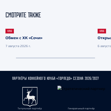
СМОТРИТЕ ТАКЖЕ
КЛУБ
КЛУБ
Обмен с ХК «Сочи»
Откры
7 августа 2026 г.
6 августа
ПАРТНЁРЫ ХОККЕЙНОГО КЛУБА «ТОРПЕДО» СЕЗОНА 2026/2027
Титульный партнёр
Генеральный партнёр