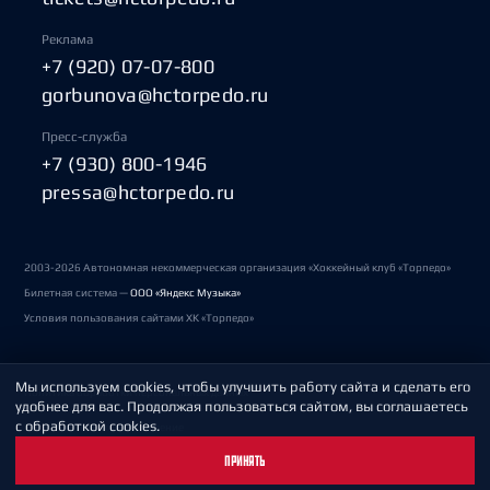
Реклама
+7 (920) 07-07-800
gorbunova@hctorpedo.ru
Пресс-служба
+7 (930) 800-1946
pressa@hctorpedo.ru
2003-2026 Автономная некоммерческая организация «Хоккейный клуб «Торпедо»
Билетная система —
ООО «Яндекс Музыка»
Условия пользования сайтами ХК «Торпедо»
Мы используем cookies, чтобы улучшить работу сайта и сделать его
Политика обработки персональных данных
удобнее для вас. Продолжая пользоваться сайтом, вы соглашаетесь
с обработкой cookies.
Пользовательское соглашение
ПРИНЯТЬ
Охрана труда