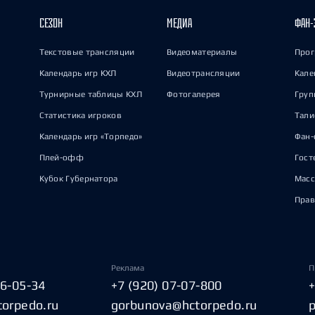
СЕЗОН
МЕДИА
ФАН-
Текстовые трансляции
Видеоматериалы
Прог
Календарь игр КХЛ
Видеотрансляции
Кале
Турнирные таблицы КХЛ
Фотогалерея
Груп
Статистика игроков
Тал
Календарь игр «Торпедо»
Фан-
Плей-офф
Гост
Кубок Губернатора
Масс
Прав
Реклама
П
06-05-34
+7 (920) 07-07-800
torpedo.ru
gorbunova@hctorpedo.ru