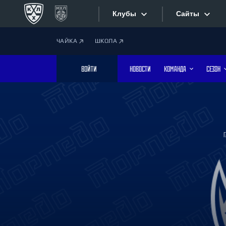
Клубы
Сайты
ЧАЙКА
ШКОЛА
Конференция «Запад»
Сайты
ВОЙТИ
НОВОСТИ
КОМАНДА
СЕЗОН
Дивизион Боброва
Лада
Видеотран
СКА
Хайлайты
Спартак
Торпедо
Текстовые
ХК Сочи
Интернет-
Дивизион Тарасова
Фотобанк
Динамо Мн
Динамо М
Приложе