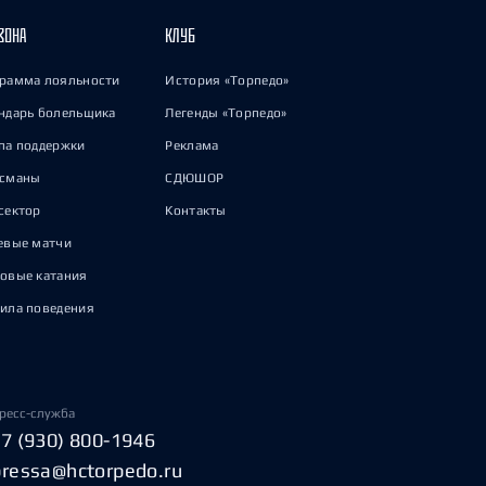
ЗОНА
КЛУБ
рамма лояльности
История «Торпедо»
ндарь болельщика
Легенды «Торпедо»
па поддержки
Реклама
исманы
СДЮШОР
сектор
Контакты
евые матчи
овые катания
ила поведения
ресс-служба
+7 (930) 800-1946
pressa@hctorpedo.ru