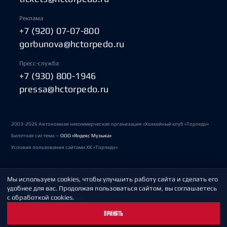
Реклама
+7 (920) 07-07-800
gorbunova@hctorpedo.ru
Пресс-служба
+7 (930) 800-1946
pressa@hctorpedo.ru
2003-2026 Автономная некоммерческая организация «Хоккейный клуб «Торпедо»
Билетная система —
ООО «Яндекс Музыка»
Условия пользования сайтами ХК «Торпедо»
Мы используем cookies, чтобы улучшить работу сайта и сделать его
Политика обработки персональных данных
удобнее для вас. Продолжая пользоваться сайтом, вы соглашаетесь
с обработкой cookies.
Пользовательское соглашение
ПРИНЯТЬ
Охрана труда