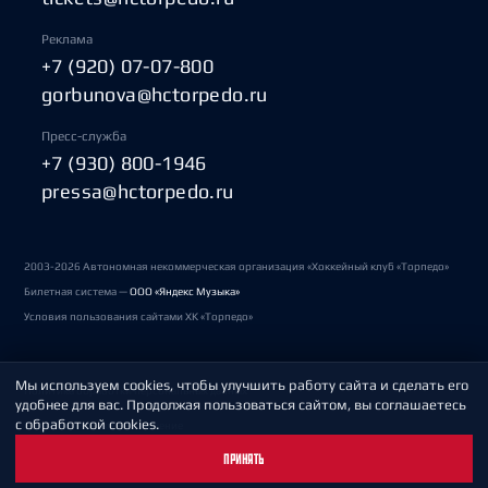
Реклама
+7 (920) 07-07-800
gorbunova@hctorpedo.ru
Пресс-служба
+7 (930) 800-1946
pressa@hctorpedo.ru
2003-2026 Автономная некоммерческая организация «Хоккейный клуб «Торпедо»
Билетная система —
ООО «Яндекс Музыка»
Условия пользования сайтами ХК «Торпедо»
Мы используем cookies, чтобы улучшить работу сайта и сделать его
Политика обработки персональных данных
удобнее для вас. Продолжая пользоваться сайтом, вы соглашаетесь
с обработкой cookies.
Пользовательское соглашение
ПРИНЯТЬ
Охрана труда