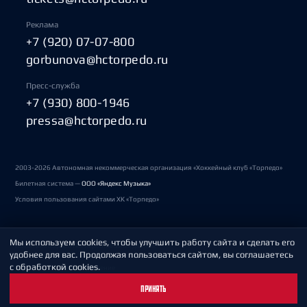
Реклама
+7 (920) 07-07-800
gorbunova@hctorpedo.ru
Пресс-служба
+7 (930) 800-1946
pressa@hctorpedo.ru
2003-2026 Автономная некоммерческая организация «Хоккейный клуб «Торпедо»
Билетная система —
ООО «Яндекс Музыка»
Условия пользования сайтами ХК «Торпедо»
Мы используем cookies, чтобы улучшить работу сайта и сделать его
Политика обработки персональных данных
удобнее для вас. Продолжая пользоваться сайтом, вы соглашаетесь
с обработкой cookies.
Пользовательское соглашение
ПРИНЯТЬ
Охрана труда