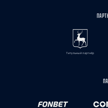
ПАРТ
Титульный партнёр
ПА