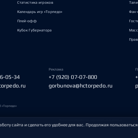
Статистика игроков
Тал
Календарь игр «Торпедо»
Фан-
Плей-офф
Гост
Кубок Губернатора
Масс
Прав
Реклама
П
06-05-34
+7 (920) 07-07-800
torpedo.ru
gorbunova@hctorpedo.ru
б «Торпедо»
Политика обработки персональных данных
аботу сайта и сделать его удобнее для вас. Продолжая пользоваться