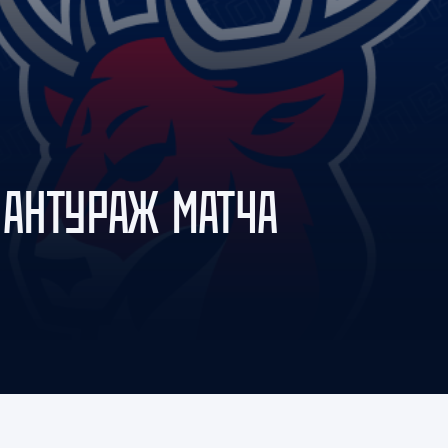
Амур
Барыс
Салават Юлаев
Сибирь
 АНТУРАЖ МАТЧА