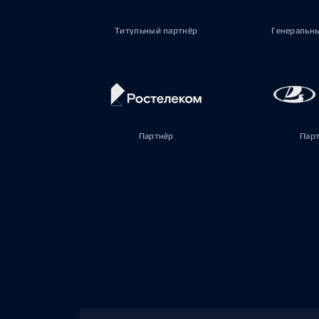
Титульный партнёр
Генеральн
Партнёр
Пар