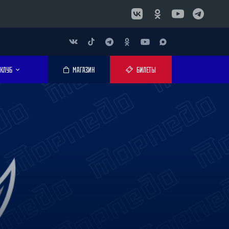
КЛУБ
МАГАЗИН
БИЛЕТЫ