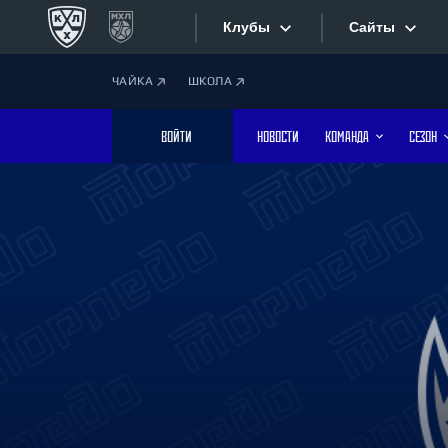
Клубы
Сайты
ЧАЙКА
ШКОЛА
Конференция «Запад»
Сайты
ВОЙТИ
НОВОСТИ
КОМАНДА
СЕЗОН
Дивизион Боброва
Лада
Видеотран
СКА
Хайлайты
Спартак
Торпедо
Текстовые
ХК Сочи
Интернет-
Дивизион Тарасова
Фотобанк
Динамо Мн
Динамо М
Приложе