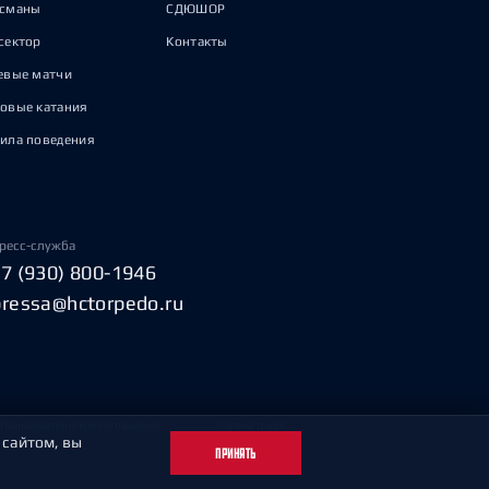
исманы
СДЮШОР
сектор
Контакты
евые матчи
овые катания
ила поведения
ресс-служба
+7 (930) 800-1946
pressa@hctorpedo.ru
Пользовательское соглашение
Охрана труда
 сайтом, вы
ПРИНЯТЬ