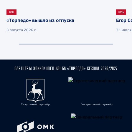
КЛУБ
КЛУБ
«Торпедо» вышло из отпуска
Егор С
3 августа 2026 г.
31 июля 
ПАРТНЁРЫ ХОККЕЙНОГО КЛУБА «ТОРПЕДО» СЕЗОНА 2026/2027
Титульный партнёр
Генеральный партнёр