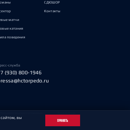
исманы
СДЮШОР
сектор
Контакты
евые матчи
овые катания
ила поведения
ресс-служба
+7 (930) 800-1946
pressa@hctorpedo.ru
Пользовательское соглашение
Охрана труда
 сайтом, вы
ПРИНЯТЬ