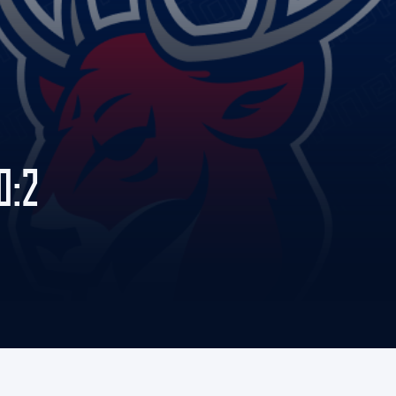
Амур
Барыс
Салават Юлаев
Сибирь
0:2