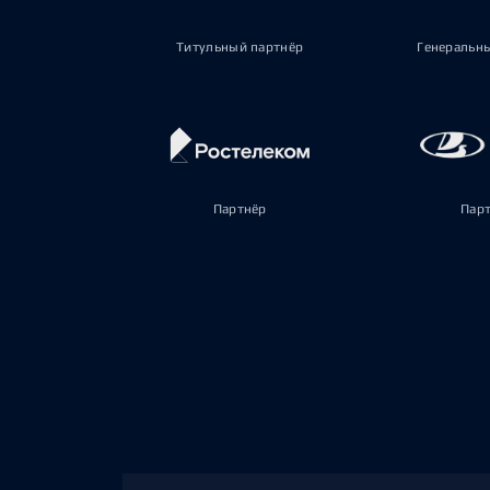
Титульный партнёр
Генеральн
Партнёр
Пар