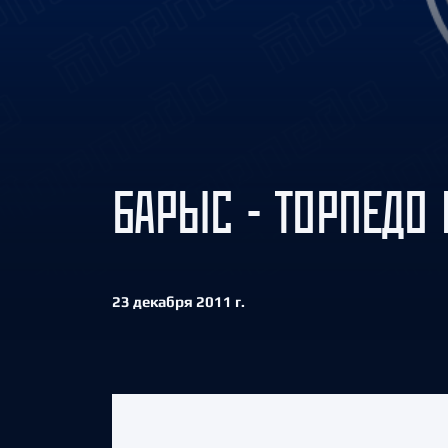
Локомотив
Северсталь
ЦСКА
Шанхайские Драконы
БАРЫС - ТОРПЕДО 
23 декабря 2011 г.