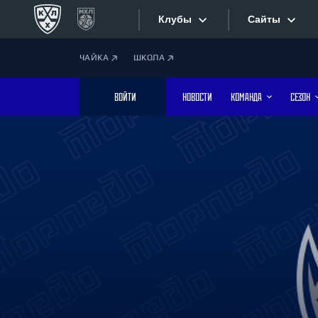
Клубы
Сайты
ЧАЙКА
ШКОЛА
Конференция «Запад»
Сайты
ВОЙТИ
НОВОСТИ
КОМАНДА
СЕЗОН
Дивизион Боброва
Лада
Видеотран
СКА
Хайлайты
Спартак
Торпедо
Текстовые
ХК Сочи
Интернет-
Дивизион Тарасова
Фотобанк
Динамо Мн
Динамо М
Приложе