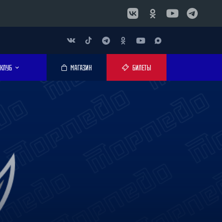
КЛУБ
МАГАЗИН
БИЛЕТЫ