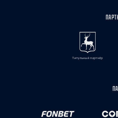
ПАРТ
Титульный партнёр
ПА