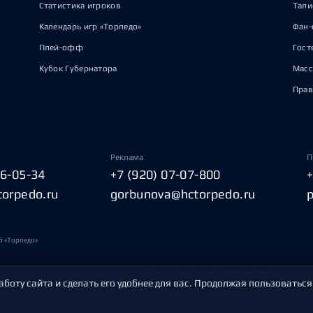
Статистика игроков
Тал
Календарь игр «Торпедо»
Фан-
Плей-офф
Гост
Кубок Губернатора
Масс
Прав
Реклама
П
06-05-34
+7 (920) 07-07-800
torpedo.ru
gorbunova@hctorpedo.ru
б «Торпедо»
Политика обработки персональных данных
аботу сайта и сделать его удобнее для вас. Продолжая пользоваться