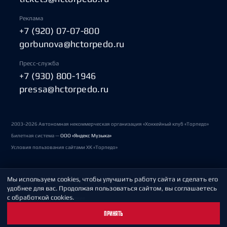
Реклама
+7 (920) 07-07-800
gorbunova@hctorpedo.ru
Пресс-служба
+7 (930) 800-1946
pressa@hctorpedo.ru
2003-2026 Автономная некоммерческая организация «Хоккейный клуб «Торпедо»
Билетная система —
ООО «Яндекс Музыка»
Условия пользования сайтами ХК «Торпедо»
Мы используем cookies, чтобы улучшить работу сайта и сделать его
Политика обработки персональных данных
удобнее для вас. Продолжая пользоваться сайтом, вы соглашаетесь
с обработкой cookies.
Пользовательское соглашение
ПРИНЯТЬ
Охрана труда