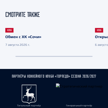
СМОТРИТЕ ТАКЖЕ
КЛУБ
КЛУБ
Обмен с ХК «Сочи»
Откры
7 августа 2026 г.
6 августа
ПАРТНЁРЫ ХОККЕЙНОГО КЛУБА «ТОРПЕДО» СЕЗОНА 2026/2027
Титульный партнёр
Генеральный партнёр