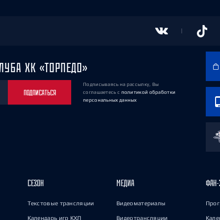
ЛУБА ХК «ТОРПЕДО»
Подписываясь на рассылку, Вы
ПОДПИСАТЬСЯ
соглашаетесь
с
политикой обработки
персональных данных
СЕЗОН
МЕДИА
ФАН-
Текстовые трансляции
Видеоматериалы
Прог
Календарь игр КХЛ
Видеотрансляции
Кале