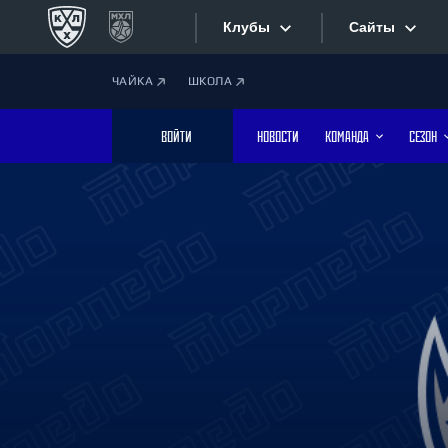
Клубы
Сайты
ЧАЙКА
ШКОЛА
Конференция «Запад»
Сайты
ВОЙТИ
НОВОСТИ
КОМАНДА
СЕЗОН
Дивизион Боброва
Лада
Видеотран
СКА
Хайлайты
Спартак
Торпедо
Текстовые
ХК Сочи
Интернет-
Дивизион Тарасова
Фотобанк
Динамо Мн
Динамо М
Приложе