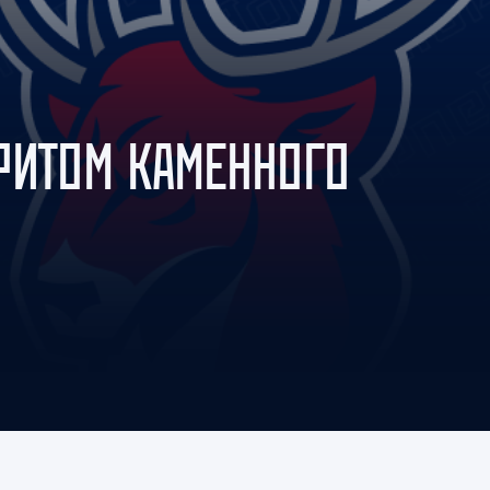
Амур
Барыс
Салават Юлаев
Сибирь
РИТОМ КАМЕННОГО