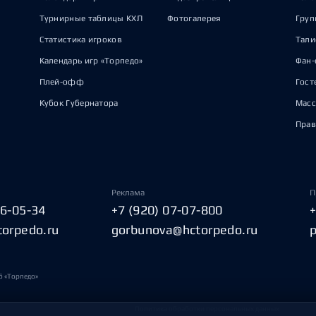
Турнирные таблицы КХЛ
Фотогалерея
Груп
Статистика игроков
Тал
Календарь игр «Торпедо»
Фан-
Плей-офф
Гост
Кубок Губернатора
Масс
Прав
Реклама
П
06-05-34
+7 (920) 07-07-800
torpedo.ru
gorbunova@hctorpedo.ru
б «Торпедо»
Политика обработки персональных данных