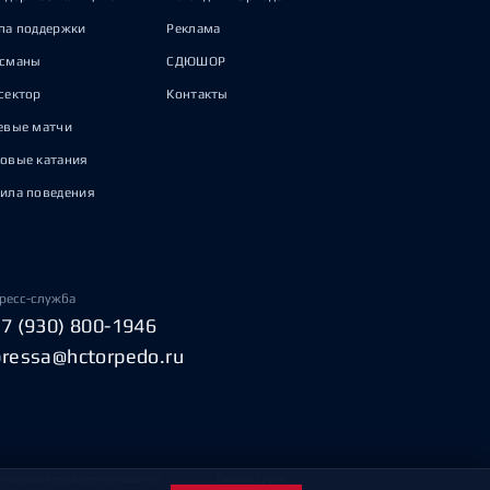
па поддержки
Реклама
исманы
СДЮШОР
сектор
Контакты
евые матчи
овые катания
ила поведения
ресс-служба
+7 (930) 800-1946
pressa@hctorpedo.ru
Пользовательское соглашение
Охрана труда