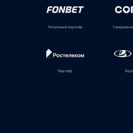
Титульный партнёр
Генеральн
Партнёр
Пар