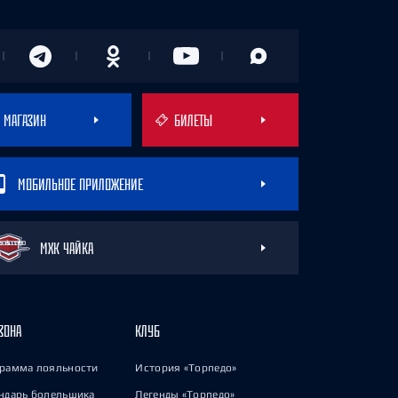
МАГАЗИН
БИЛЕТЫ
МОБИЛЬНОЕ ПРИЛОЖЕНИЕ
МХК ЧАЙКА
ЗОНА
КЛУБ
рамма лояльности
История «Торпедо»
ндарь болельщика
Легенды «Торпедо»