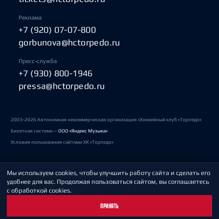
Реклама
+7 (920) 07-07-800
gorbunova@hctorpedo.ru
Пресс-служба
+7 (930) 800-1946
pressa@hctorpedo.ru
2003-2026 Автономная некоммерческая организация «Хоккейный клуб «Торпедо»
Билетная система —
ООО «Яндекс Музыка»
Условия пользования сайтами ХК «Торпедо»
Мы используем cookies, чтобы улучшить работу сайта и сделать его
Политика обработки персональных данных
удобнее для вас. Продолжая пользоваться сайтом, вы соглашаетесь
с обработкой cookies.
Пользовательское соглашение
ПРИНЯТЬ
Охрана труда