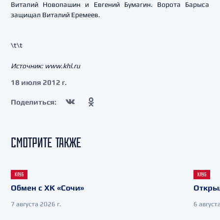
Виталий Новопашин и Евгений Бумагин. Ворота Барыса
защищал Виталий Еремеев.
\t\t
Источник: www.khl.ru
18 июля 2012 г.
Поделиться:
СМОТРИТЕ ТАКЖЕ
КЛУБ
КЛУБ
Обмен с ХК «Сочи»
Откры
7 августа 2026 г.
6 августа