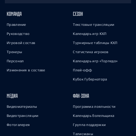
КОМАНДА
СЕЗОН
Правление
Текстовые трансляции
Руководство
Календарь игр КХЛ
Игровой состав
Турнирные таблицы КХЛ
Тренеры
Статистика игроков
Персонал
Календарь игр «Торпедо»
Изменения в составе
Плей-офф
Кубок Губернатора
МЕДИА
ФАН-ЗОНА
Видеоматериалы
Программа лояльности
Видеотрансляции
Календарь болельщика
Фотогалерея
Группа поддержки
Талисманы