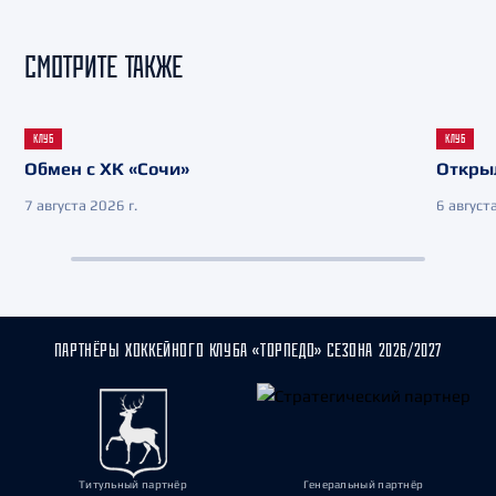
СМОТРИТЕ ТАКЖЕ
КЛУБ
КЛУБ
Обмен с ХК «Сочи»
Откры
7 августа 2026 г.
6 августа
ПАРТНЁРЫ ХОККЕЙНОГО КЛУБА «ТОРПЕДО» СЕЗОНА 2026/2027
Титульный партнёр
Генеральный партнёр