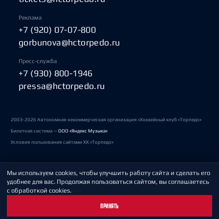
Реклама
+7 (920) 07-07-800
gorbunova@hctorpedo.ru
Пресс-служба
+7 (930) 800-1946
pressa@hctorpedo.ru
2003-2026 Автономная некоммерческая организация «Хоккейный клуб «Торпедо»
Билетная система —
ООО «Яндекс Музыка»
Условия пользования сайтами ХК «Торпедо»
Мы используем cookies, чтобы улучшить работу сайта и сделать его
Политика обработки персональных данных
удобнее для вас. Продолжая пользоваться сайтом, вы соглашаетесь
с обработкой cookies.
Пользовательское соглашение
ПРИНЯТЬ
Охрана труда