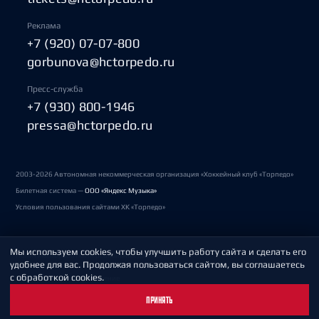
Реклама
+7 (920) 07-07-800
gorbunova@hctorpedo.ru
Пресс-служба
+7 (930) 800-1946
pressa@hctorpedo.ru
2003-2026 Автономная некоммерческая организация «Хоккейный клуб «Торпедо»
Билетная система —
ООО «Яндекс Музыка»
Условия пользования сайтами ХК «Торпедо»
Мы используем cookies, чтобы улучшить работу сайта и сделать его
Политика обработки персональных данных
удобнее для вас. Продолжая пользоваться сайтом, вы соглашаетесь
с обработкой cookies.
Пользовательское соглашение
ПРИНЯТЬ
Охрана труда