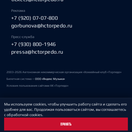
Реклама
+7 (920) 07-07-800
gorbunova@hctorpedo.ru
Пресс-служба
+7 (930) 800-1946
pressa@hctorpedo.ru
2003-2026 Автономная некоммерческая организация «Хоккейный клуб «Торпедо»
Билетная система —
ООО «Яндекс Музыка»
Условия пользования сайтами ХК «Торпедо»
Мы используем cookies, чтобы улучшить работу сайта и сделать его
Политика обработки персональных данных
удобнее для вас. Продолжая пользоваться сайтом, вы соглашаетесь
с обработкой cookies.
Пользовательское соглашение
ПРИНЯТЬ
Охрана труда