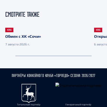
СМОТРИТЕ ТАКЖЕ
КЛУБ
КЛУБ
Обмен с ХК «Сочи»
Откры
7 августа 2026 г.
6 августа
ПАРТНЁРЫ ХОККЕЙНОГО КЛУБА «ТОРПЕДО» СЕЗОНА 2026/2027
Титульный партнёр
Генеральный партнёр