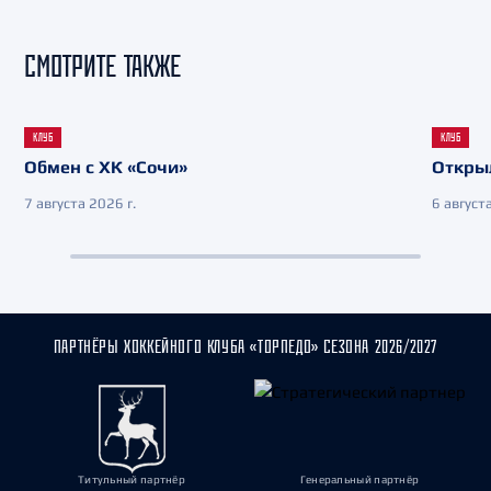
СМОТРИТЕ ТАКЖЕ
КЛУБ
КЛУБ
Обмен с ХК «Сочи»
Откры
7 августа 2026 г.
6 августа
ПАРТНЁРЫ ХОККЕЙНОГО КЛУБА «ТОРПЕДО» СЕЗОНА 2026/2027
Титульный партнёр
Генеральный партнёр