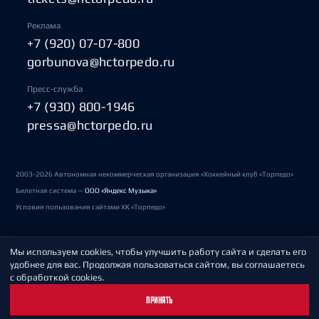
Реклама
+7 (920) 07-07-800
gorbunova@hctorpedo.ru
Пресс-служба
+7 (930) 800-1946
pressa@hctorpedo.ru
2003-2026 Автономная некоммерческая организация «Хоккейный клуб «Торпедо»
Билетная система —
ООО «Яндекс Музыка»
Условия пользования сайтами ХК «Торпедо»
Мы используем cookies, чтобы улучшить работу сайта и сделать его
Политика обработки персональных данных
удобнее для вас. Продолжая пользоваться сайтом, вы соглашаетесь
с обработкой cookies.
Пользовательское соглашение
ПРИНЯТЬ
Охрана труда