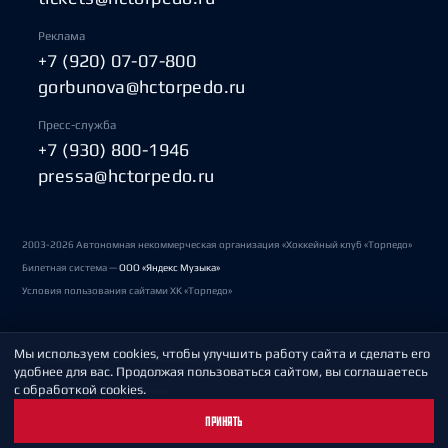
Реклама
+7 (920) 07-07-800
gorbunova@hctorpedo.ru
Пресс-служба
+7 (930) 800-1946
pressa@hctorpedo.ru
2003-2026 Автономная некоммерческая организация «Хоккейный клуб «Торпедо»
Билетная система —
ООО «Яндекс Музыка»
Условия пользования сайтами ХК «Торпедо»
Мы используем cookies, чтобы улучшить работу сайта и сделать его
Политика обработки персональных данных
удобнее для вас. Продолжая пользоваться сайтом, вы соглашаетесь
с обработкой cookies.
Пользовательское соглашение
ПРИНЯТЬ
Охрана труда