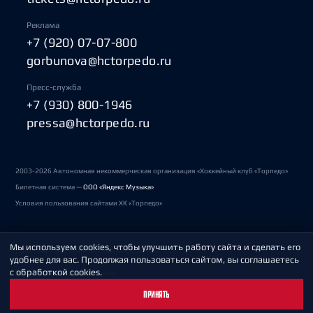
Реклама
+7 (920) 07-07-800
gorbunova@hctorpedo.ru
Пресс-служба
+7 (930) 800-1946
pressa@hctorpedo.ru
2003-2026 Автономная некоммерческая организация «Хоккейный клуб «Торпедо»
Билетная система —
ООО «Яндекс Музыка»
Условия пользования сайтами ХК «Торпедо»
Мы используем cookies, чтобы улучшить работу сайта и сделать его
Политика обработки персональных данных
удобнее для вас. Продолжая пользоваться сайтом, вы соглашаетесь
с обработкой cookies.
Пользовательское соглашение
ПРИНЯТЬ
Охрана труда