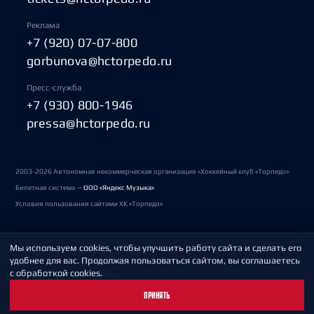
Реклама
+7 (920) 07-07-800
gorbunova@hctorpedo.ru
Пресс-служба
+7 (930) 800-1946
pressa@hctorpedo.ru
2003-2026 Автономная некоммерческая организация «Хоккейный клуб «Торпедо»
Билетная система —
ООО «Яндекс Музыка»
Условия пользования сайтами ХК «Торпедо»
Мы используем cookies, чтобы улучшить работу сайта и сделать его
Политика обработки персональных данных
удобнее для вас. Продолжая пользоваться сайтом, вы соглашаетесь
с обработкой cookies.
Пользовательское соглашение
ПРИНЯТЬ
Охрана труда