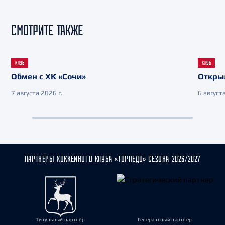
СМОТРИТЕ ТАКЖЕ
КЛУБ
КЛУБ
Обмен с ХК «Сочи»
Откры
7 августа 2026 г.
6 августа
ПАРТНЁРЫ ХОККЕЙНОГО КЛУБА «ТОРПЕДО» СЕЗОНА 2026/2027
Титульный партнёр
Генеральный партнёр